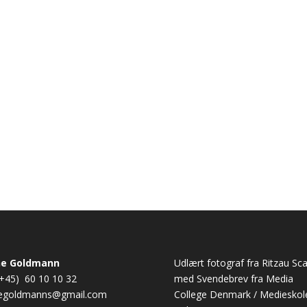
ografi. Læs om den kreative proces bag dette billede.
ne Goldmann
Udlært fotograf fra Ritzau Sc
 (+45) 60 10 10 32
med Svendebrev fra Media
negoldmanns@gmail.com
College Denmark / Medieskol