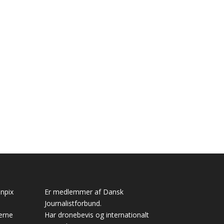
anpix
Er medlemmer af Dansk
Journalistforbund.
erne
Har dronebevis og internationalt