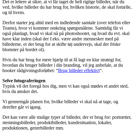
Det er lettere at sikre, at vi får taget de helt rigtige billeder, når du
ved, hvilke billeder du har brug for, hvilken historie, de skal fortælle,
og til hvem.
Derfor starter jeg altid med en indledende samtale (over telefon eller
Teams), hvor vi kommer omkring spørgsmålene. Samtidig får vi
også planlagt, hvad vi skal nå på photoshootet, og hvad du evt. skal
have klar inden (skal der f.eks. være andre mennesker med på
billederne, er der brug for at skifte tøj undervejs, skal der friske
blomster på bordet ol).
Hvis du har brug for mere hjælp til at få lagt en klar strategi for,
hvordan du bruger billeder i din branding, vil jeg anbefale, at du
booker rådgivningsforløbet: “
Brug billeder effektivt
“.
Selve fotograferingen
Typisk vil det foregå hos dig, men vi kan også mødes et andet sted,
hvis du ønsker det.
Vi gennemgår planen for, hvilke billeder vi skal nå at tage, og
derefter går vi igang.
Det kan være alle mulige typer af billeder, der er brug for: portrætter,
stemningsbilleder, produktbilleder, kundesituation, lokaler,
produktionen, genrebilleder mm.