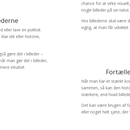
chance for at virke visuel
nogle billeder på sin tekst.
lederne
Hvs billederne skal være d
vigtig, at man får udvikle
eller lave en politisk
lar idé eller historie,
å gøre det i billeder –
når man gør det i billeder,
ere intuitivt.
Fortælle
Når man har et stærkt konc
sammen, så kan den histor
stærkere, end hvad billede
Det kan være brugen af far
eller noget helt sjete, de