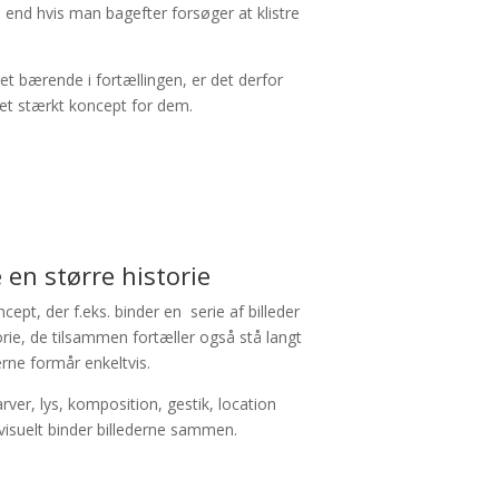
t, end hvis man bagefter forsøger at klistre
et bærende i fortællingen, er det derfor
t et stærkt koncept for dem.
 en større historie
ept, der f.eks. binder en serie af billeder
ie, de tilsammen fortæller også stå langt
rne formår enkeltvis.
ver, lys, komposition, gestik, location
r visuelt binder billederne sammen.