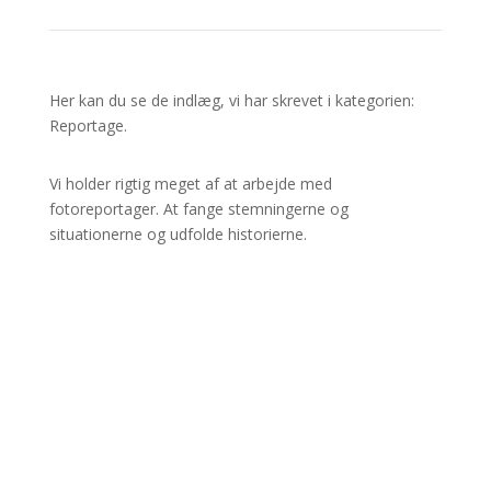
Her kan du se de indlæg, vi har skrevet i kategorien:
Reportage.
Vi holder rigtig meget af at arbejde med
fotoreportager. At fange stemningerne og
situationerne og udfolde historierne.
I 2015 var vi for første gang forbi De Hjerneløses
Kirkegård med kameraet – se reprotagen her