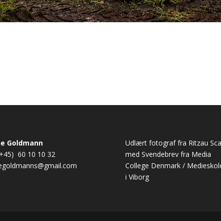
ne Goldmann
Udlært fotograf fra Ritzau Sc
 (+45) 60 10 10 32
med Svendebrev fra Media
negoldmanns@gmail.com
College Denmark / Medieskol
i Viborg