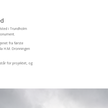
ed
dsted i Trundholm
monument.
eriet fra første
 da H.M. Dronningen
tår for projektet, og