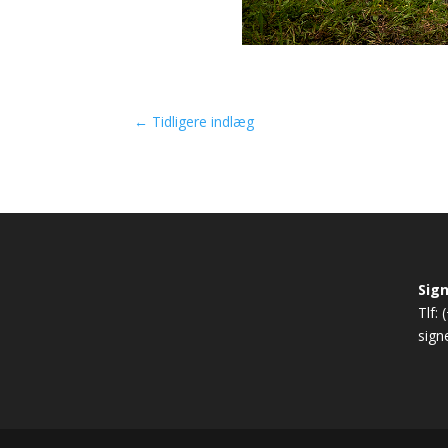
←
Tidligere indlæg
Sig
Tlf:
sig