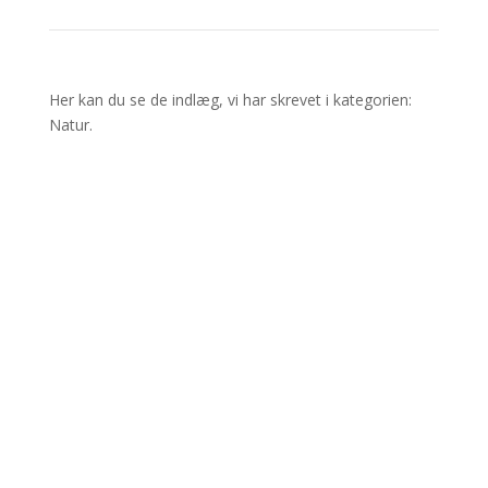
Her kan du se de indlæg, vi har skrevet i kategorien:
Natur.
Vi er gået igang med en serie af billeder med
forskellige tang-arter.