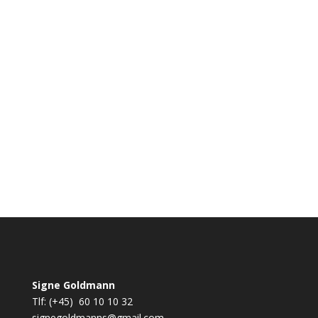
For anden gang i år har vi et billede på forsiden
af Idényt.
Signe Goldmann
Tlf: (+45) 60 10 10 32
signegoldmanns@gmail.com