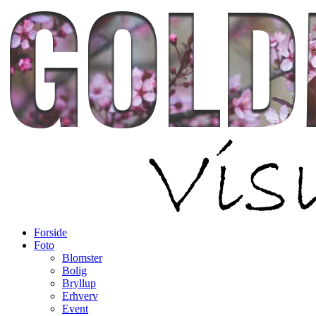
Forside
Foto
Blomster
Bolig
Bryllup
Erhverv
Event